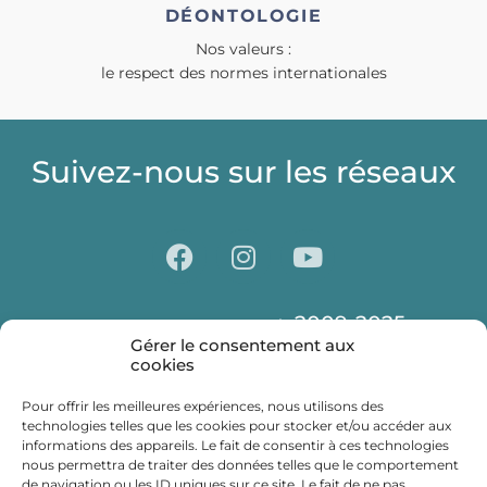
DÉONTOLOGIE
Nos valeurs :
le respect des normes internationales
Suivez-nous sur les réseaux
2009-2025
© Centre Laser CLIPP Paris
Gérer le consentement aux
Déontologie
Presse
Partenaires
cookies
Mentions légales
Politique de confidentialité
Pour offrir les meilleures expériences, nous utilisons des
technologies telles que les cookies pour stocker et/ou accéder aux
informations des appareils. Le fait de consentir à ces technologies
nous permettra de traiter des données telles que le comportement
de navigation ou les ID uniques sur ce site. Le fait de ne pas