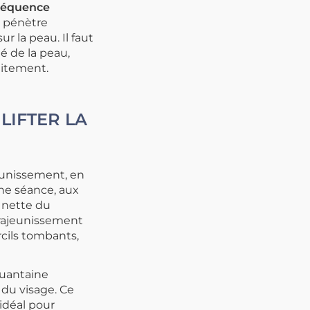
réquence
ue pénètre
r la peau. Il faut
é de la peau,
aitement.
LIFTER LA
eunissement, en
ne séance, aux
s nette du
 rajeunissement
rcils tombants,
quantaine
 du visage
.
Ce
 idéal pour