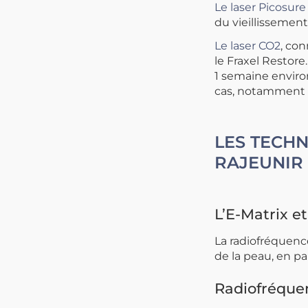
Le laser Picosure
du vieillissement
Le laser CO2
, con
le Fraxel Restore
1 semaine enviro
cas, notamment po
LES TECH
RAJEUNIR
L’E-Matrix et
La radiofréquence
de la peau, en pa
Radiofréque