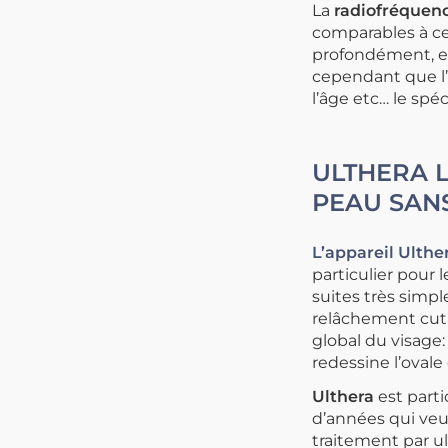
La
radiofréquen
comparables à cel
profondément, et 
cependant que l’i
l’âge etc… le spé
ULTHERA L
PEAU SAN
L’appareil Ulthe
particulier pour 
suites très simpl
relâchement cuta
global du visage:
redessine l’ovale 
Ulthera
est part
d’années qui veu
traitement par ult