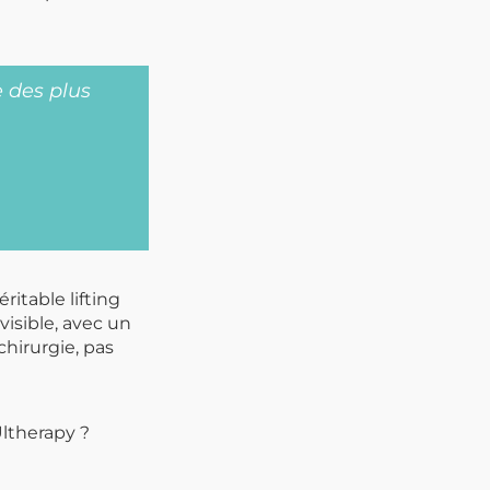
e des plus
ritable lifting
 visible, avec un
chirurgie, pas
Ultherapy ?