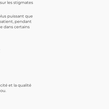
ur les stigmates
 plus puissant que
 patient, pendant
le dans certains
R
ité et la qualité
cou.