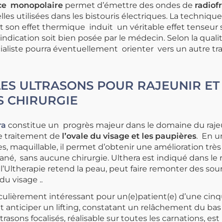
ce monopolaire
permet d’émettre des ondes de
radiof
les utilisées dans les bistouris électriques. La techniq
son effet thermique induit un véritable effet tenseur su
ndication soit bien posée par le médecin. Selon la qualit
cialiste pourra éventuellement orienter vers un autre tr
ES ULTRASONS POUR RAJEUNIR ET 
S CHIRURGIE
ra
constitue un progrès majeur dans le domaine du raj
le traitement de
l’ovale du visage et les paupières
. En u
es, maquillable, il permet d’obtenir une amélioration trè
né, sans aucune chirurgie. Ulthera est indiqué dans le
 l’Ultherapie retend la peau, peut faire remonter des sou
du visage ..
iculièrement intéressant pour un(e)patient(e) d’une cin
t anticiper un lifting, constatant un relâchement du bas
rasons focalisés, réalisable sur toutes les carnations, est