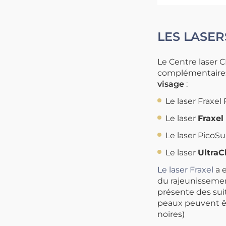
LES LASE
Le Centre laser C
complémentaires 
visage
:
Le laser Fraxel
Le laser
Fraxel
Le laser PicoS
Le laser
UltraC
Le laser Fraxel
a e
du rajeunissemen
présente des suit
peaux peuvent êt
noires)