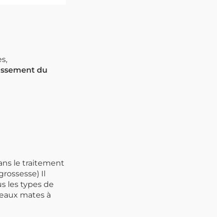
s,
nissement du
ans le traitement
rossesse) Il
us les types de
peaux mates à