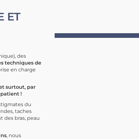
E ET
nique), des
 les techniques de
prise en charge
t surtout, par
patient !
 stigmates du
fondes, taches
t des bras, peau
ins
,
nous