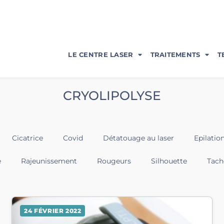
LE CENTRE LASER
TRAITEMENTS
T
CRYOLIPOLYSE
Cicatrice
Covid
Détatouage au laser
Epilation
e
Rajeunissement
Rougeurs
Silhouette
Tach
24 FÉVRIER 2022