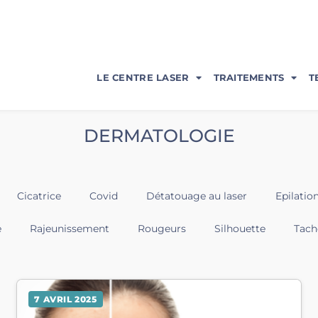
LE CENTRE LASER
TRAITEMENTS
T
DERMATOLOGIE
Cicatrice
Covid
Détatouage au laser
Epilation
e
Rajeunissement
Rougeurs
Silhouette
Tach
7 AVRIL 2025